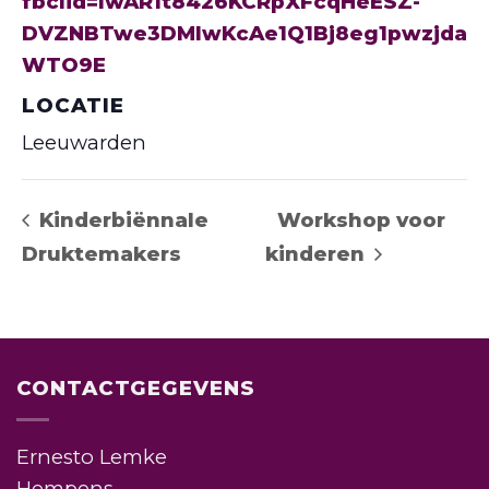
fbclid=IwAR1t8426KCRpXFcqHeESZ-
DVZNBTwe3DMlwKcAe1Q1Bj8eg1pwzjda
WTO9E
LOCATIE
Leeuwarden
Kinderbiënnale
Workshop voor
Druktemakers
kinderen
CONTACTGEGEVENS
Ernesto Lemke
Hempens