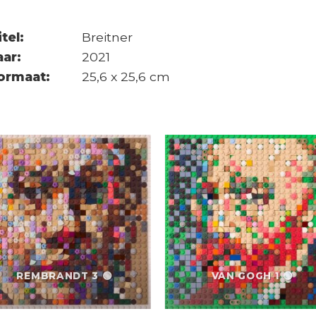
itel:
Breitner
aar:
2021
ormaat:
25,6 x 25,6 cm
REMBRANDT 3 🟢
VAN GOGH 1 🟢