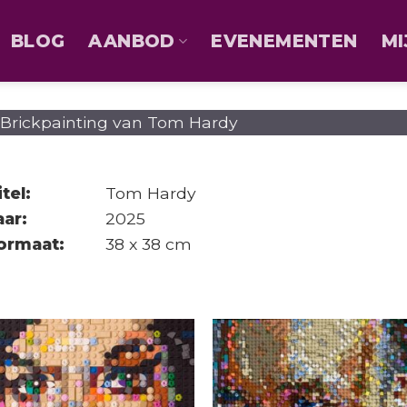
BLOG
AANBOD
EVENEMENTEN
MI
itel:
Tom Hardy
aar:
2025
ormaat:
38 x 38 cm