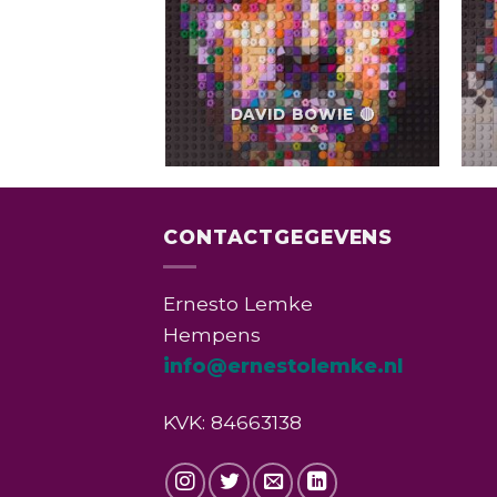
DAVID BOWIE 🔴
CONTACTGEGEVENS
Ernesto Lemke
Hempens
info@ernestolemke.nl
KVK: 84663138