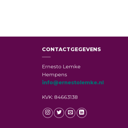
CONTACTGEGEVENS
Ernesto Lemke
Hempens
info@ernestolemke.nl
KVK: 84663138