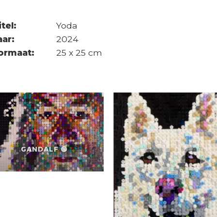
itel:
Yoda
aar:
2024
ormaat:
25 x 25 cm
GANDALF 🟢