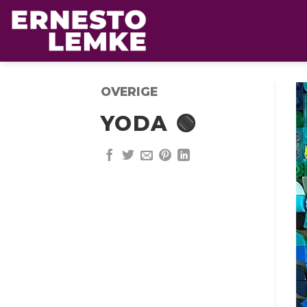
Ga
naar
inhoud
OVERIGE
YODA 🟢