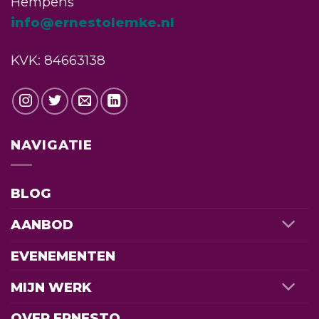
Hempens
info@ernestolemke.nl
KVK: 84663138
NAVIGATIE
BLOG
AANBOD
EVENEMENTEN
MIJN WERK
OVER ERNESTO