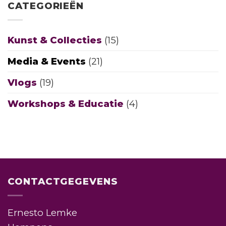
CATEGORIEËN
a
Man’s
World
–
Kunst & Collecties
(15)
Een
serie
Media & Events
(21)
mannen,
voor
Vlogs
(19)
mensen
Workshops & Educatie
(4)
CONTACTGEGEVENS
Ernesto Lemke