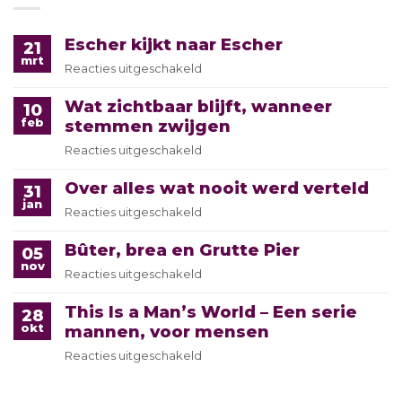
Escher kijkt naar Escher
21
mrt
Reacties uitgeschakeld
voor
Escher
Wat zichtbaar blijft, wanneer
kijkt
10
feb
stemmen zwijgen
naar
Escher
Reacties uitgeschakeld
voor
Wat
Over alles wat nooit werd verteld
zichtbaar
31
jan
blijft,
Reacties uitgeschakeld
voor
wanneer
Over
stemmen
Bûter, brea en Grutte Pier
alles
05
zwijgen
nov
wat
Reacties uitgeschakeld
voor
nooit
Bûter, brea en
werd
This Is a Man’s World – Een serie
Grutte
28
verteld
okt
mannen, voor mensen
Pier
Reacties uitgeschakeld
voor
This
Is